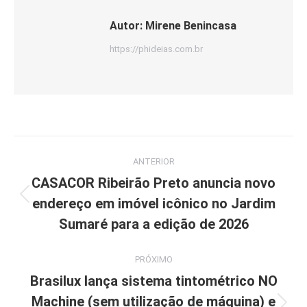
Autor:
Mirene Benincasa
https://phideias.com.br
Navegação
ANTERIOR
de
CASACOR Ribeirão Preto anuncia novo
endereço em imóvel icônico no Jardim
Post
post:
anterior:
Sumaré para a edição de 2026
PRÓXIMO
Brasilux lança sistema tintométrico NO
Machine (sem utilização de máquina) e