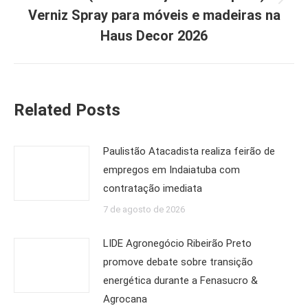
Próximo
Verniz Spray para móveis e madeiras na
post:
Haus Decor 2026
Related Posts
Paulistão Atacadista realiza feirão de
empregos em Indaiatuba com
contratação imediata
7 de agosto de 2026
LIDE Agronegócio Ribeirão Preto
promove debate sobre transição
energética durante a Fenasucro &
Agrocana